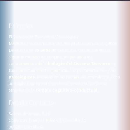
Psicodex
El Servicio de Psiquiatría, Psicología y
Medicina Psicosomática del
Hospital Universitario Quirón
Dexeus
tiene
35 años
de existencia. Desde sus inicios
siguió el modelo de conjunción que aúna los
conocimientos de la
biología del Sistema Nervioso
–y
sus consecuencias terapéuticas, los psicofármacos- y las
psicológicas
, basadas en las teorías del aprendizaje y con
un sólido fundamento científico, siendo su corolario
terapéutico la
terapia cognitivo-conductual.
Detalle Contacto
Sabino de Arana, 5-19
Consultas Externas Planta 3. Consulta 3.5
08028 - Barcelona