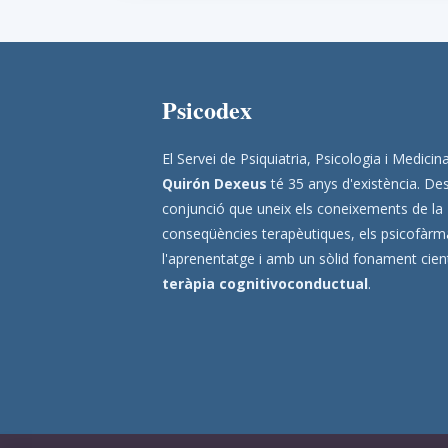
Psicodex
El Servei de Psiquiatria, Psicologia i Medic
Quirón Dexeus
té 35 anys d'existència. Des
conjunció que uneix els coneixements de la
conseqüències terapèutiques, els psicofàrmac
l'aprenentatge i amb un sòlid fonament científ
teràpia cognitivoconductual
.