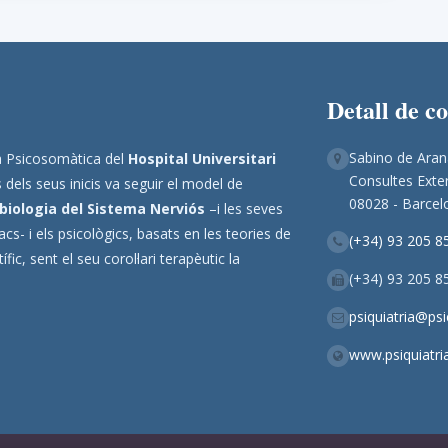
Detall de c
Sabino de Aran
ina Psicosomàtica del
Hospital Universitari
Consultes Exter
 dels seus inicis va seguir el model de
08028 - Barcel
biologia del Sistema Nerviós
–i les seves
s- i els psicològics, basats en les teories de
(+34) 93 205 8
ic, sent el seu corol·lari terapèutic la
(+34) 93 205 8
psiquiatria@ps
www.psiquiatri