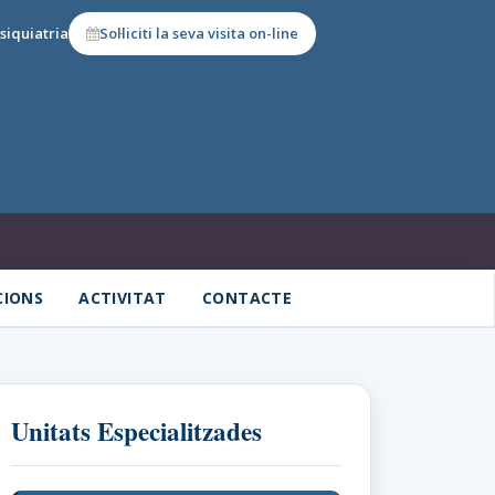
siquiatria
Sol·liciti la seva visita on-line
CIONS
ACTIVITAT
CONTACTE
Unitats Especialitzades