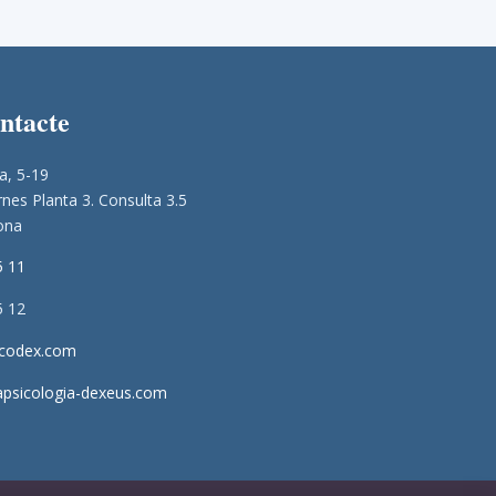
ontacte
a, 5-19
nes Planta 3. Consulta 3.5
ona
5 11
5 12
icodex.com
apsicologia-dexeus.com