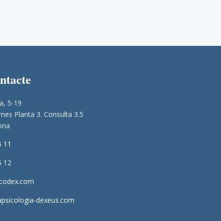
ontacte
a, 5-19
nes Planta 3. Consulta 3.5
ona
5 11
5 12
icodex.com
apsicologia-dexeus.com