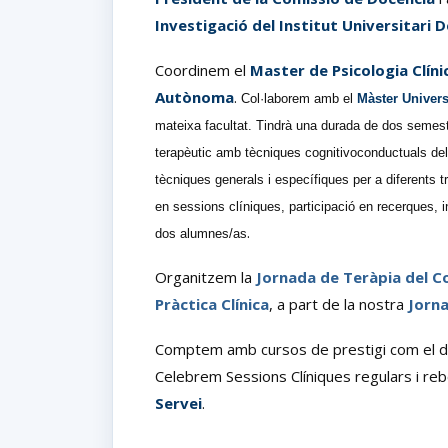
Investigació del Institut Universitari 
Coordinem el
Master de Psicologia Clíni
Autònoma
.
Col·laborem amb el
Màster Univers
mateixa facultat. Tindrà una durada de dos semestre
terapèutic amb tècniques cognitivoconductuals del
tècniques generals i específiques per a diferents tr
en sessions clíniques, participació en recerques, i
.
dos alumnes/as
Organitzem la
Jornada de Teràpia del C
Pràctica Clínica
, a part de la nostra
Jorna
Comptem amb cursos de prestigi com el d
Celebrem Sessions Clíniques regulars i r
Servei
.