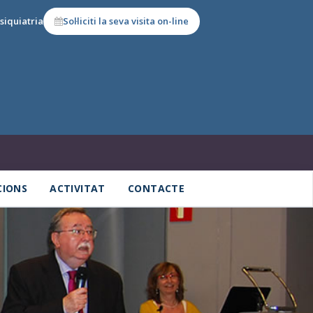
siquiatria
Sol·liciti la seva visita on-line
CIONS
ACTIVITAT
CONTACTE