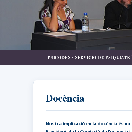
PSICODEX · SERVICIO DE PSIQUIAT
Docència
Nostra implicació en la docència és mol
President de la Comissió de Docència
i