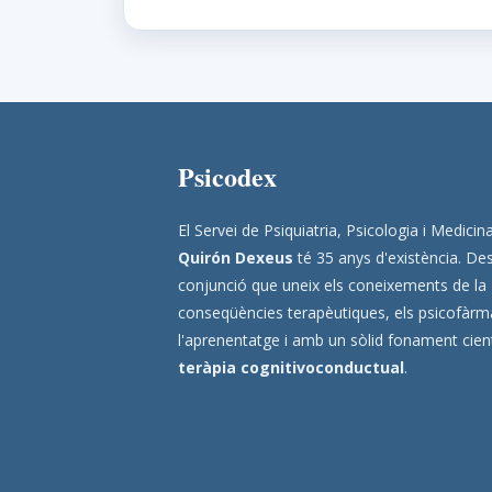
Psicodex
El Servei de Psiquiatria, Psicologia i Medic
Quirón Dexeus
té 35 anys d'existència. Des
conjunció que uneix els coneixements de la
conseqüències terapèutiques, els psicofàrmac
l'aprenentatge i amb un sòlid fonament científ
teràpia cognitivoconductual
.