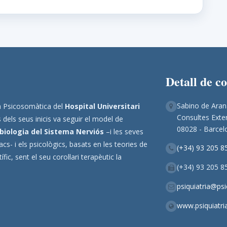
Detall de c
Sabino de Aran
ina Psicosomàtica del
Hospital Universitari
Consultes Exter
 dels seus inicis va seguir el model de
08028 - Barcel
biologia del Sistema Nerviós
–i les seves
s- i els psicològics, basats en les teories de
(+34) 93 205 8
ic, sent el seu corol·lari terapèutic la
(+34) 93 205 8
psiquiatria@ps
www.psiquiatri