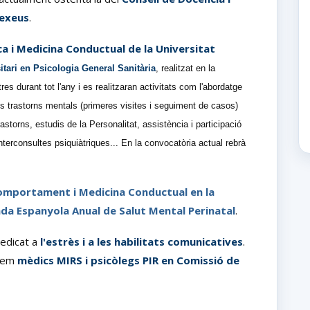
Dexeus
.
ca i Medicina Conductual de la Universitat
itari en Psicologia General Sanitària
, realitzat en la
s durant tot l'any i es realitzaran activitats com l'abordatge
s trastorns mentals (primeres visites i seguiment de casos)
astorns, estudis de la Personalitat, assistència i participació
nterconsultes psiquiàtriques... En la convocatòria actual rebrà
omportament i Medicina Conductual en la
da Espanyola Anual de Salut Mental Perinatal
.
edicat a
l'estrès i a les habilitats comunicatives
.
ebem
mèdics MIRS i psicòlegs PIR en Comissió de