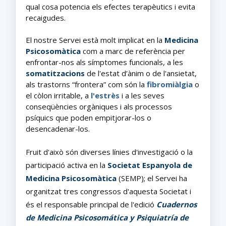
qual cosa potencia els efectes terapèutics i evita
recaigudes.
El nostre Servei està molt implicat en la
Medicina
Psicosomàtica
com a marc de referència per
enfrontar-nos als símptomes funcionals, a les
somatitzacions
de l'estat d’ànim o de l'ansietat,
als trastorns “frontera” com són la
fibromiàlgia
o
el còlon irritable, a
l'estrès
i a les seves
conseqüències orgàniques i als processos
psíquics que poden empitjorar-los o
desencadenar-los.
Fruit d'això són diverses línies d'investigació o la
participació activa en la
Societat Espanyola de
Medicina Psicosomàtica
(SEMP); el Servei ha
organitzat tres congressos d'aquesta Societat i
és el responsable principal de l'edició
Cuadernos
de Medicina Psicosomática y Psiquiatría de