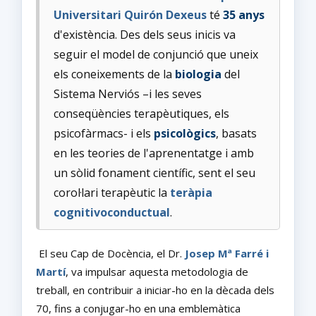
Universitari Quirón Dexeus
té
3
5 anys
d'existència. Des dels seus inicis va
seguir el model de conjunció que uneix
els coneixements de la
biologia
del
Sistema Nerviós –i les seves
conseqüències terapèutiques, els
psicofàrmacs- i els
psicològics
, basats
en les teories de l'aprenentatge i amb
un sòlid fonament científic, sent el seu
corol·lari terapèutic la
teràpia
cognitivoconductual
.
El seu Cap de Docència, el Dr.
Josep Mª Farré i
Martí
, va impulsar aquesta metodologia de
treball, en contribuir a iniciar-ho en la dècada dels
70, fins a conjugar-ho en una emblemàtica