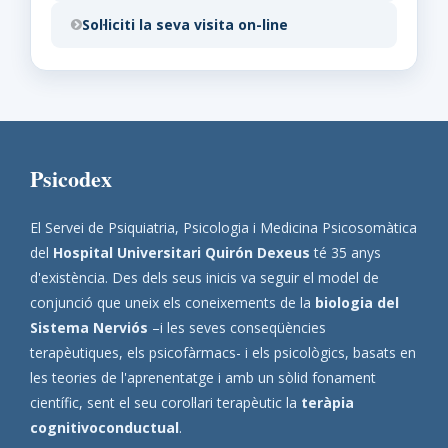
Sol·liciti la seva visita on-line
Psicodex
El Servei de Psiquiatria, Psicologia i Medicina Psicosomàtica
del
Hospital Universitari Quirón Dexeus
té 35 anys
d'existència. Des dels seus inicis va seguir el model de
conjunció que uneix els coneixements de la
biologia del
Sistema Nerviós
–i les seves conseqüències
terapèutiques, els psicofàrmacs- i els psicològics, basats en
les teories de l'aprenentatge i amb un sòlid fonament
científic, sent el seu corol·lari terapèutic la
teràpia
cognitivoconductual
.