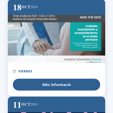
18
OCT
2024
VIERNES
Més informació
11
OCT
2024