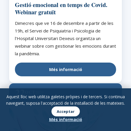
Gestió emocional en temps de Covid.
Webinar gratuït
Dimecres que ve 16 de desembre a partir de les
19h, el Servei de Psiquiatria i Psicologia de
l'Hospital Universitari Dexeus organitza un
webinar sobre com gestionar les emocions durant
la pandèmia.
Més informació
22
OCT
2020
Aquest lloc web utilitza galetes pròpies i de tercers. Si continua
navegant, suposa l'acceptació de la instal·lació de les mateixes.
Acceptar
Més informació