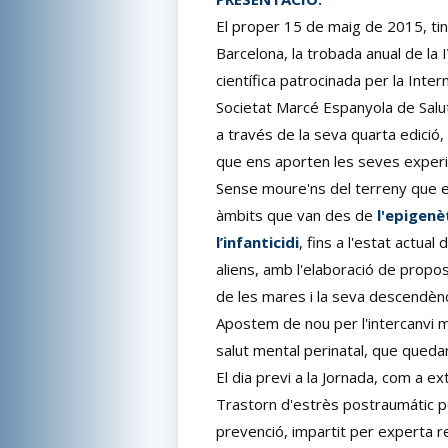
El proper 15 de maig de 2015, tind
Barcelona, la trobada anual de la I
científica patrocinada per la Inter
Societat Marcé Espanyola de Salut
a través de la seva quarta edició
que ens aporten les seves exper
Sense moure'ns del terreny que e
àmbits que van des de
l'epigenè
l’infanticidi
, fins a l'estat actual 
aliens, amb l'elaboració de propost
de les mares i la seva descendènc
Apostem de nou per l'intercanvi mul
salut mental perinatal, que quedar
El dia previ a la Jornada, com a e
Trastorn d'estrès postraumátic po
prevenció, impartit per experta r