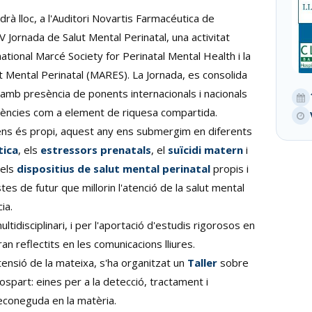
rà lloc, a l'Auditori Novartis Farmacéutica de
V Jornada de Salut Mental Perinatal, una activitat
national Marcé Society for Perinatal Mental Health i la
 Mental Perinatal (MARES). La Jornada, es consolida
, amb presència de ponents internacionals i nacionals
iències com a element de riquesa compartida.
ns és propi, aquest any ens submergim en diferents
tica
, els
estressors prenatals
, el
suïcidi matern
i
dels
dispositius de salut mental perinatal
propis i
es de futur que millorin l'atenció de la salut mental
ia.
tidisciplinari, i per l'aportació d'estudis rigorosos en
an reflectits en les comunicacions lliures.
xtensió de la mateixa, s'ha organitzat un
Taller
sobre
spart: eines per a la detecció, tractament i
econeguda en la matèria.