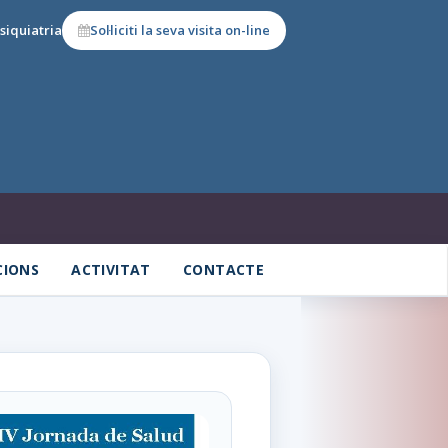
siquiatria
Sol·liciti la seva visita on-line
CIONS
ACTIVITAT
CONTACTE