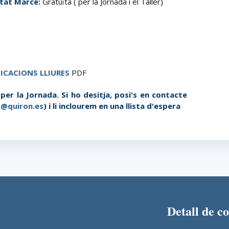
tat Marcé:
Gratuïta ( per la Jornada i el Taller)
CACIONS LLIURES
PDF
er la Jornada. Si ho desitja, posi's en contacte
x@quiron.es
) i li inclourem en una llista d'espera
Detall de c