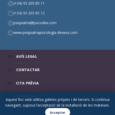
(+34) 93 205 85 11
(+34) 93 205 85 12
psiquiatria@psicodex.com
www.psiquiatriapsicologia-dexeus.com
AVÍS LEGAL
CONTACTAR
CITA PRÈVIA
URGÈNCIES
Aquest lloc web utilitza galetes pròpies i de tercers. Si continua
navegant, suposa l'acceptació de la instal·lació de les mateixes.
© 2026 Psicodex
Acceptar