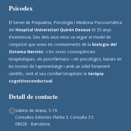
Psicodex
El Servei de Psiquiatria, Psicologia i Medicina Psicosomàtica
del
Hospital Universitari Quirón Dexeus
té 35 anys
d'existència. Des dels seus inicis va seguir el model de
conjunció que uneix els coneixements de la
biologia del
Sistema Nerviós
–i les seves conseqüències
terapèutiques, els psicofàrmacs- i els psicològics, basats en
les teories de l'aprenentatge i amb un sòlid fonament
científic, sent el seu corol·lari terapèutic la
teràpia
cognitivoconductual
.
Detall de contacte
Sabino de Arana, 5-19
Consultes Externes Planta 3. Consulta 3.5
08028 - Barcelona