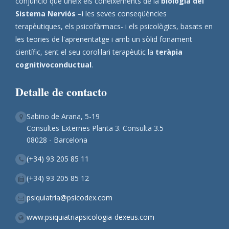
conjunció que uneix els coneixements de la
biologia del
Sistema Nerviós
–i les seves conseqüències
terapèutiques, els psicofàrmacs- i els psicològics, basats en
les teories de l'aprenentatge i amb un sòlid fonament
científic, sent el seu corol·lari terapèutic la
teràpia
cognitivoconductual
.
Detalle de contacto
Sabino de Arana, 5-19
Consultes Externes Planta 3. Consulta 3.5
08028 - Barcelona
(+34) 93 205 85 11
(+34) 93 205 85 12
psiquiatria@psicodex.com
www.psiquiatriapsicologia-dexeus.com