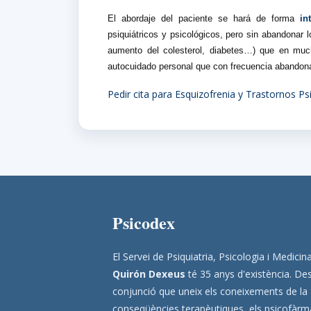
El abordaje del paciente se hará de forma
in
psiquiátricos y psicológicos, pero sin abandonar 
aumento del colesterol, diabetes…) que en mu
autocuidado personal que con frecuencia abandon
Pedir cita para Esquizofrenia y Trastornos Ps
Psicodex
El Servei de Psiquiatria, Psicologia i Medic
Quirón Dexeus
té 35 anys d'existència. Des
conjunció que uneix els coneixements de la
conseqüències terapèutiques, els psicofàrmac