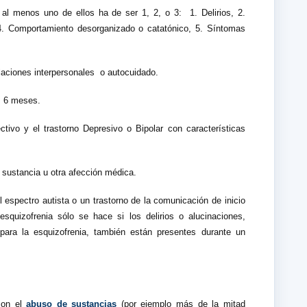
al menos uno de ellos ha de ser 1, 2, o 3:
1. Delirios, 2.
 4. Comportamiento desorganizado o catatónico, 5. Síntomas
laciones interpersonales
o autocuidado.
s 6 meses.
tivo y el trastorno Depresivo o Bipolar con características
 sustancia u otra afección médica.
 espectro autista o un trastorno de la comunicación de inicio
 esquizofrenia sólo se hace si los delirios o alucinaciones,
ara la esquizofrenia, también están presentes durante un
con el
abuso de sustancias
(por ejemplo más de la mitad