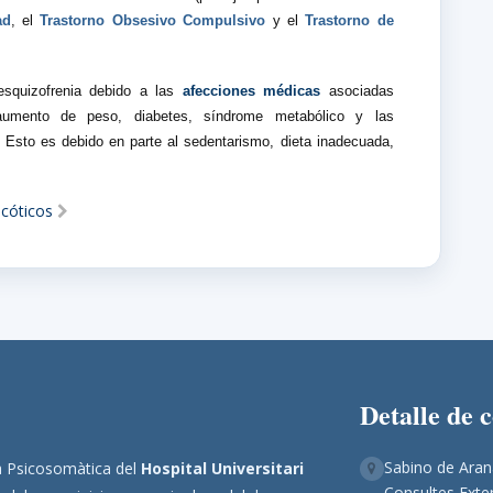
ad
, el
Trastorno Obsesivo Compulsivo
y el
Trastorno de
esquizofrenia debido a las
afecciones médicas
asociadas
aumento de peso, diabetes, síndrome metabólico y las
Esto es debido en parte al sedentarismo, dieta inadecuada,
icóticos
Detalle de 
Sabino de Aran
ina Psicosomàtica del
Hospital Universitari
Consultes Exter