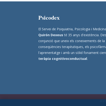
Psicodex
El Servei de Psiquiatria, Psicologia i Medic
Quirón Dexeus
té 35 anys d'existència. Des
conjunció que uneix els coneixements de la
conseqüències terapèutiques, els psicofàrmac
l'aprenentatge i amb un sòlid fonament científ
teràpia cognitivoconductual
.
AVI