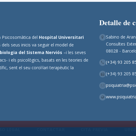
Detalle de 
Sabino de Aran
ina Psicosomàtica del
Hospital Universitari
Consultes Exter
 dels seus inicis va seguir el model de
08028 - Barcel
biologia del Sistema Nerviós
–i les seves
s- i els psicològics, basats en les teories de
(+34) 93 205 8
ic, sent el seu corol·lari terapèutic la
(+34) 93 205 8
psiquiatria@ps
www.psiquiatri
SO LEGAL
CONTACTAR
CITA PREVIA
URGE