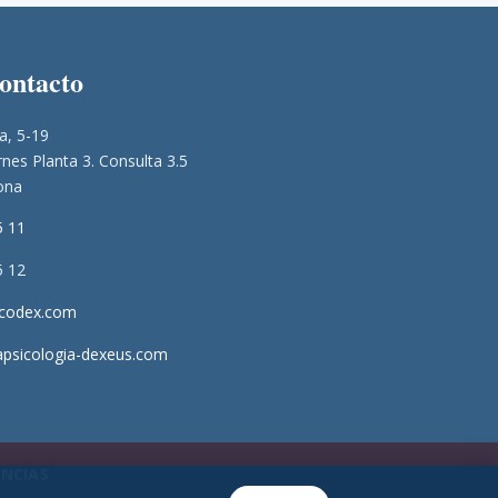
contacto
a, 5-19
nes Planta 3. Consulta 3.5
ona
5 11
5 12
icodex.com
apsicologia-dexeus.com
NCIAS