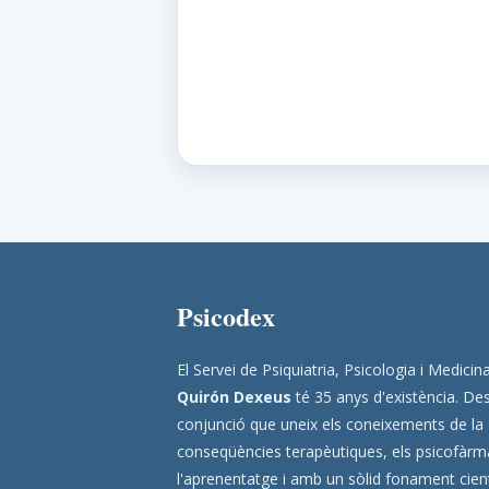
Psicodex
El Servei de Psiquiatria, Psicologia i Medic
Quirón Dexeus
té 35 anys d'existència. Des
conjunció que uneix els coneixements de la
conseqüències terapèutiques, els psicofàrmac
l'aprenentatge i amb un sòlid fonament científ