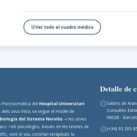
Ver todo el cuadro médico
Detalle de 
Sabino de Aran
ina Psicosomàtica del
Hospital Universitari
Consultes Exter
 dels seus inicis va seguir el model de
08028 - Barcel
biologia del Sistema Nerviós
–i les seves
s- i els psicològics, basats en les teories de
(+34) 93 205 8
ic, sent el seu corol·lari terapèutic la