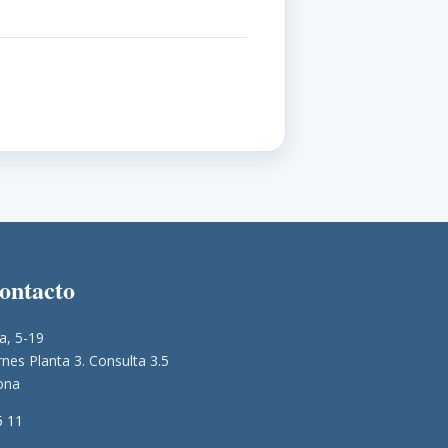
contacto
a, 5-19
nes Planta 3. Consulta 3.5
ona
5 11