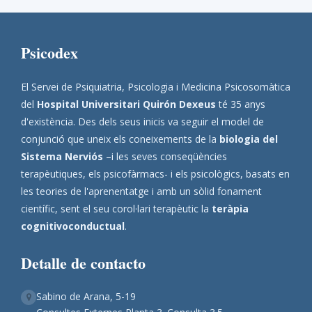
Psicodex
El Servei de Psiquiatria, Psicologia i Medicina Psicosomàtica
del
Hospital Universitari Quirón Dexeus
té 35 anys
d'existència. Des dels seus inicis va seguir el model de
conjunció que uneix els coneixements de la
biologia del
Sistema Nerviós
–i les seves conseqüències
terapèutiques, els psicofàrmacs- i els psicològics, basats en
les teories de l'aprenentatge i amb un sòlid fonament
científic, sent el seu corol·lari terapèutic la
teràpia
cognitivoconductual
.
Detalle de contacto
Sabino de Arana, 5-19