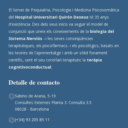
El Servei de Psiquiatria, Psicologia i Medicina Psicosomàtica
del
Hospital Universitari Quirón Dexeus
té 35 anys
d'existència. Des dels seus inicis va seguir el model de
conjunció que uneix els coneixements de la
biologia del
Sistema Nerviós
–i les seves conseqüències
terapèutiques, els psicofàrmacs- i els psicològics, basats en
les teories de l'aprenentatge i amb un sòlid fonament
científic, sent el seu corol·lari terapèutic la
teràpia
cognitivoconductual
.
Detalle de contacto
Sabino de Arana, 5-19
Consultes Externes Planta 3. Consulta 3.5
08028 - Barcelona
(+34) 93 205 85 11