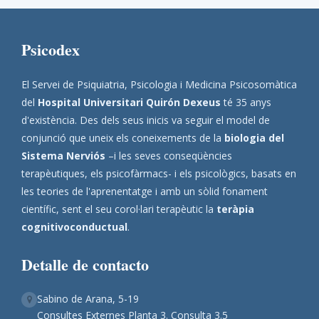
Psicodex
El Servei de Psiquiatria, Psicologia i Medicina Psicosomàtica
del
Hospital Universitari Quirón Dexeus
té 35 anys
d'existència. Des dels seus inicis va seguir el model de
conjunció que uneix els coneixements de la
biologia del
Sistema Nerviós
–i les seves conseqüències
terapèutiques, els psicofàrmacs- i els psicològics, basats en
les teories de l'aprenentatge i amb un sòlid fonament
científic, sent el seu corol·lari terapèutic la
teràpia
cognitivoconductual
.
Detalle de contacto
Sabino de Arana, 5-19
Consultes Externes Planta 3. Consulta 3.5