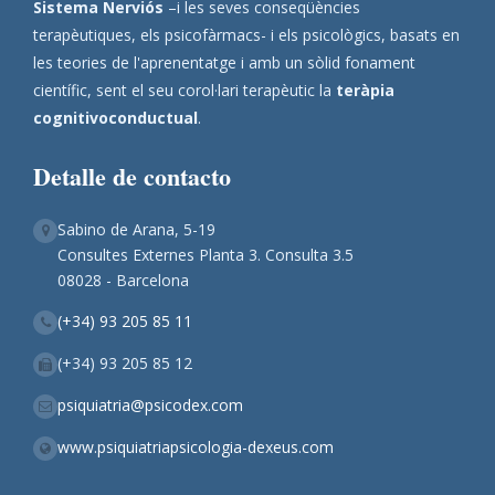
Sistema Nerviós
–i les seves conseqüències
terapèutiques, els psicofàrmacs- i els psicològics, basats en
les teories de l'aprenentatge i amb un sòlid fonament
científic, sent el seu corol·lari terapèutic la
teràpia
cognitivoconductual
.
Detalle de contacto
Sabino de Arana, 5-19
Consultes Externes Planta 3. Consulta 3.5
08028 - Barcelona
(+34) 93 205 85 11
(+34) 93 205 85 12
psiquiatria@psicodex.com
www.psiquiatriapsicologia-dexeus.com