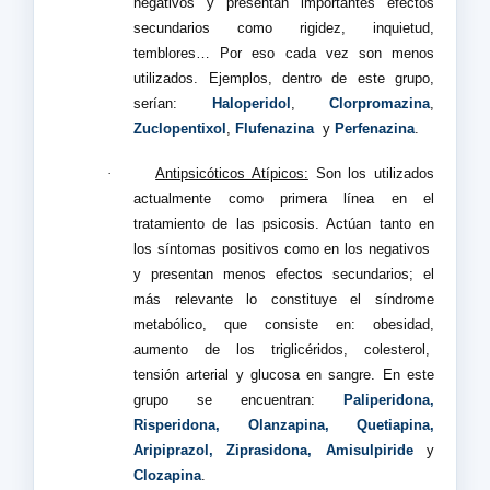
negativos y presentan importantes efectos
secundarios como rigidez, inquietud,
temblores… Por eso cada vez son menos
utilizados. Ejemplos, dentro de este grupo,
serían:
Haloperidol
,
Clorpromazina
,
Zuclopentixol
,
Flufenazina
y
Perfenazina
.
·
Antipsicóticos Atípicos:
Son los utilizados
actualmente como primera línea en el
tratamiento de las psicosis. Actúan tanto en
los síntomas positivos como en los negativos
y presentan menos efectos secundarios; el
más relevante lo constituye el síndrome
metabólico, que consiste en: obesidad,
aumento de los triglicéridos, colesterol,
tensión arterial y glucosa en sangre. En este
grupo se encuentran:
Paliperidona,
Risperidona, Olanzapina, Quetiapina,
Aripiprazol, Ziprasidona, Amisulpiride
y
Clozapina
.