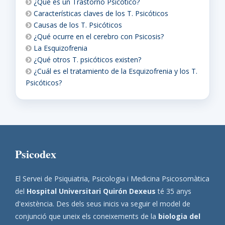
¿Qué es un Trastorno Psicótico?
Características claves de los T. Psicóticos
Causas de los T. Psicóticos
¿Qué ocurre en el cerebro con Psicosis?
La Esquizofrenia
¿Qué otros T. psicóticos existen?
¿Cuál es el tratamiento de la Esquizofrenia y los T.
Psicóticos?
Psicodex
El Servei de Psiquiatria, Psicologia i Medicina Psicosomàtica
del
Hospital Universitari Quirón Dexeus
té 35 anys
d'existència. Des dels seus inicis va seguir el model de
conjunció que uneix els coneixements de la
biologia del