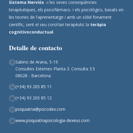
Sistema Nerviós
–i les seves conseqüències
terapèutiques, els psicofàrmacs- i els psicològics, basats en
les teories de l'aprenentatge i amb un sòlid fonament
científic, sent el seu corol·lari terapèutic la
teràpia
cognitivoconductual
.
Detalle de contacto
Sabino de Arana, 5-19
Consultes Externes Planta 3. Consulta 3.5
08028 - Barcelona
(+34) 93 205 85 11
(+34) 93 205 85 12
psiquiatria@psicodex.com
www.psiquiatriapsicologia-dexeus.com