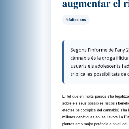
augmentar el ri
Adiccions
Segons l'informe de l'any 
cànnabis és la droga il·líci
usuaris els adolescents i a
triplica les possibilitats d
El fet que en molts països s'ha legalitzat
sobre els seus possibles riscos i benef
efectes psicotròpics del cànnabis) s'ha 
millores genètiques en les llavors i a 
plantes amb major potència a nivell del