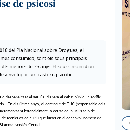
sc de psicosi
2018 del Pla Nacional sobre Drogues, el
ta més consumida, sent els seus principals
dults menors de 35 anys. El seu consum diari
e desenvolupar un trastorn psicòtic
 o despenalitzat el seu ús, dispara el debat públic i científic
icis. En els últims anys, el contingut de THC (responsable dels
incrementat substancialment, a causa de la utilització de
l'ús de tècniques de cultiu que busquen el desenvolupament de
 Sistema Nerviós Central.