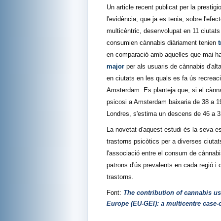
Un article recent publicat per la prestigi
l'evidència, que ja es tenia, sobre l'ef
multicèntric, desenvolupat en 11 ciutats
consumien cànnabis diàriament tenien
en comparació amb aquelles que mai ha
major
per als usuaris de cànnabis d'alt
en ciutats en les quals es fa ús recre
Amsterdam. Es planteja que, si el cànnab
psicosi a Amsterdam baixaria de 38 a 19
Londres, s'estima un descens de 46 a 3
La novetat d'aquest estudi és la seva est
trastorns psicòtics per a diverses ciut
l'associació entre el consum de cànnabis
patrons d'ús prevalents en cada regió i 
trastorns.
Font:
The contribution of cannabis us
Europe (EU-GEI): a multicentre case-