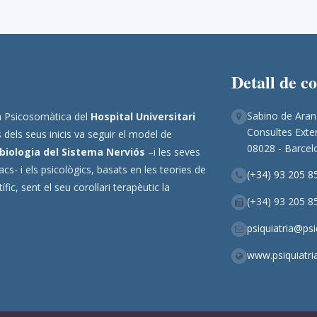
Detall de c
Sabino de Aran
ina Psicosomàtica del
Hospital Universitari
Consultes Exter
 dels seus inicis va seguir el model de
08028 - Barcel
biologia del Sistema Nerviós
–i les seves
s- i els psicològics, basats en les teories de
(+34) 93 205 8
ic, sent el seu corol·lari terapèutic la
(+34) 93 205 8
psiquiatria@ps
www.psiquiatri