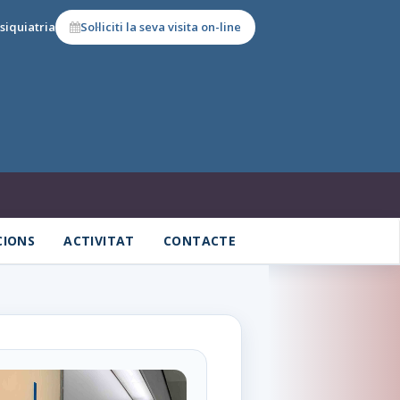
siquiatria
Sol·liciti la seva visita on-line
CIONS
ACTIVITAT
CONTACTE