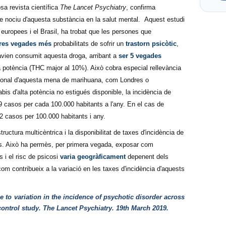
osa revista científica
The Lancet Psychiatry
, confirma
ecte nociu d'aquesta substància en la salut mental. Aquest estudi
 europees i el Brasil, ha trobat que les persones que
tres vegades més
probabilitats de sofrir un
trastorn psicòtic
,
vien consumit aquesta droga, arribant a
ser 5 vegades
a potència (THC major al 10%). Això cobra especial rellevància
acional d'aquesta mena de marihuana, com Londres o
is d'alta potència no estigués disponible, la incidència de
 casos per cada 100.000 habitants a l'any. En el cas de
2 casos per 100.000 habitants i any.
ructura multicèntrica i la disponibilitat de taxes d'incidència de
ats. Això ha permès, per primera vegada, exposar com
 i el risc de psicosi
varia geogràficament
depenent dels
com contribueix a la variació en les taxes d'incidència d'aquests
e to variation in the incidence of psychotic disorder across
control study.
The Lancet Psychiatry. 19th March 2019.