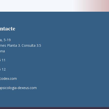
ontacte
a, 5-19
nes Planta 3. Consulta 3.5
ona
5 11
5 12
icodex.com
apsicologia-dexeus.com