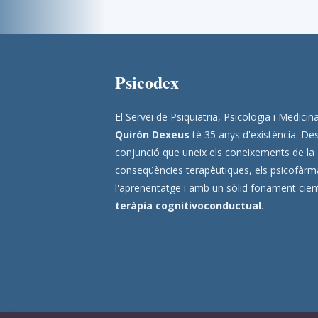
Psicodex
El Servei de Psiquiatria, Psicologia i Medic
Quirón Dexeus
té 35 anys d'existència. Des
conjunció que uneix els coneixements de la
conseqüències terapèutiques, els psicofàrmac
l'aprenentatge i amb un sòlid fonament científ
teràpia cognitivoconductual
.