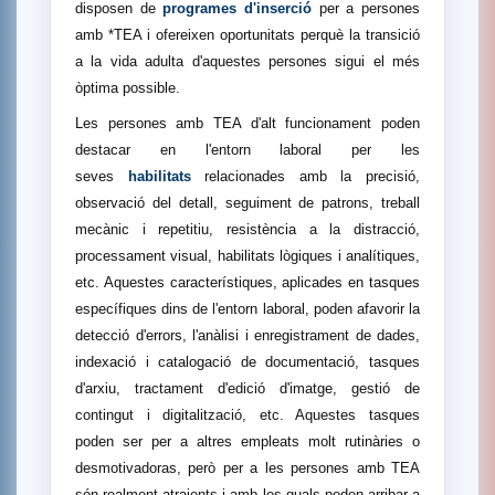
disposen de
programes d'inserció
per a persones
amb *TEA i ofereixen oportunitats perquè la transició
a la vida adulta d'aquestes persones sigui el més
òptima possible.
Les persones amb TEA d'alt funcionament poden
destacar en l'entorn laboral per les
seves
habilitats
relacionades amb la precisió,
observació del detall, seguiment de patrons, treball
mecànic i repetitiu, resistència a la distracció,
processament visual, habilitats lògiques i analítiques,
etc. Aquestes característiques, aplicades en tasques
específiques dins de l'entorn laboral, poden afavorir la
detecció d'errors, l'anàlisi i enregistrament de dades,
indexació i catalogació de documentació, tasques
d'arxiu, tractament d'edició d'imatge, gestió de
contingut i digitalització, etc. Aquestes tasques
poden ser per a altres empleats molt rutinàries o
desmotivadoras, però per a les persones amb TEA
són realment atraients i amb les quals poden arribar a