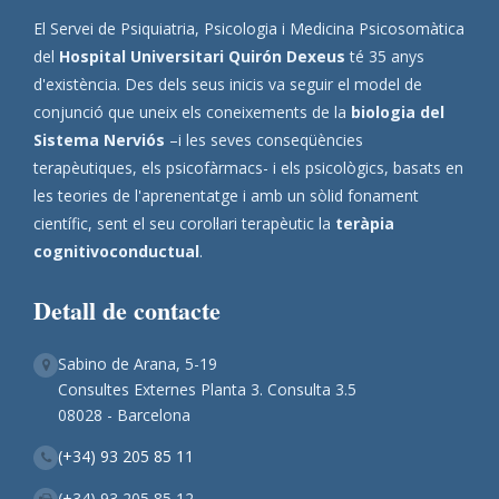
El Servei de Psiquiatria, Psicologia i Medicina Psicosomàtica
del
Hospital Universitari Quirón Dexeus
té 35 anys
d'existència. Des dels seus inicis va seguir el model de
conjunció que uneix els coneixements de la
biologia del
Sistema Nerviós
–i les seves conseqüències
terapèutiques, els psicofàrmacs- i els psicològics, basats en
les teories de l'aprenentatge i amb un sòlid fonament
científic, sent el seu corol·lari terapèutic la
teràpia
cognitivoconductual
.
Detall de contacte
Sabino de Arana, 5-19
Consultes Externes Planta 3. Consulta 3.5
08028 - Barcelona
(+34) 93 205 85 11
(+34) 93 205 85 12