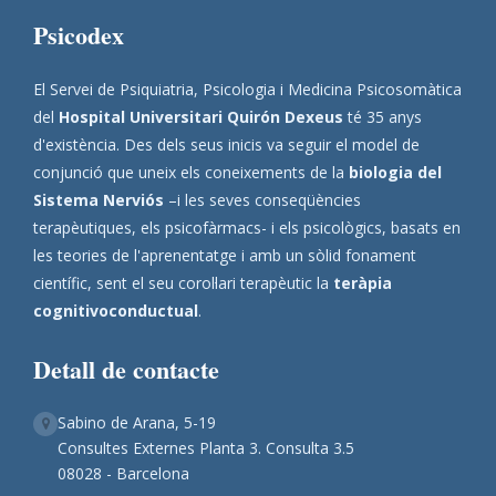
Psicodex
El Servei de Psiquiatria, Psicologia i Medicina Psicosomàtica
del
Hospital Universitari Quirón Dexeus
té 35 anys
d'existència. Des dels seus inicis va seguir el model de
conjunció que uneix els coneixements de la
biologia del
Sistema Nerviós
–i les seves conseqüències
terapèutiques, els psicofàrmacs- i els psicològics, basats en
les teories de l'aprenentatge i amb un sòlid fonament
científic, sent el seu corol·lari terapèutic la
teràpia
cognitivoconductual
.
Detall de contacte
Sabino de Arana, 5-19
Consultes Externes Planta 3. Consulta 3.5
08028 - Barcelona