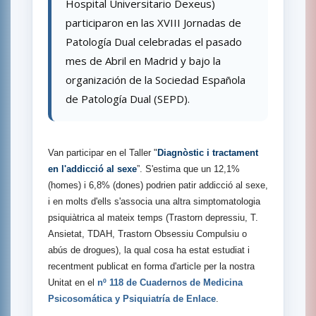
Hospital Universitario Dexeus)
participaron en las XVIII Jornadas de
Patología Dual celebradas el pasado
mes de Abril en Madrid y bajo la
organización de la Sociedad Española
de Patología Dual (SEPD).
Van participar en el Taller "
Diagnòstic i tractament
en l'addicció al sexe
”. S'estima que un 12,1%
(homes) i 6,8% (dones) podrien patir addicció al sexe,
i en molts d'ells s'associa una altra simptomatologia
psiquiàtrica al mateix temps (Trastorn depressiu, T.
Ansietat, TDAH, Trastorn Obsessiu Compulsiu o
abús de drogues), la qual cosa ha estat estudiat i
recentment publicat en forma d'article per la nostra
Unitat en el
nº 118 de Cuadernos de Medicina
Psicosomática y Psiquiatría de Enlace
.