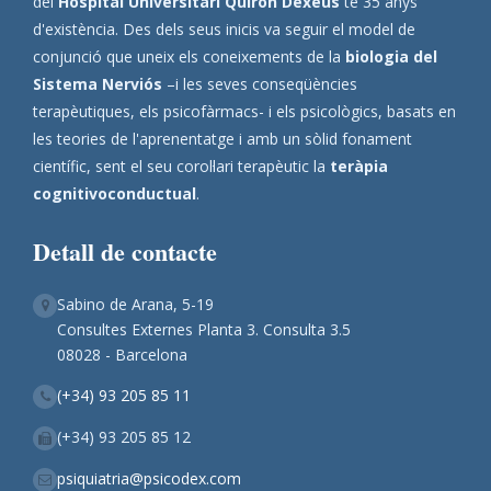
del
Hospital Universitari Quirón Dexeus
té 35 anys
d'existència. Des dels seus inicis va seguir el model de
conjunció que uneix els coneixements de la
biologia del
Sistema Nerviós
–i les seves conseqüències
terapèutiques, els psicofàrmacs- i els psicològics, basats en
les teories de l'aprenentatge i amb un sòlid fonament
científic, sent el seu corol·lari terapèutic la
teràpia
cognitivoconductual
.
Detall de contacte
Sabino de Arana, 5-19
Consultes Externes Planta 3. Consulta 3.5
08028 - Barcelona
(+34) 93 205 85 11
(+34) 93 205 85 12
psiquiatria@psicodex.com