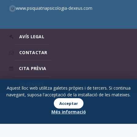
www.psiquiatriapsicologia-dexeus.com
AVÍS LEGAL
CONTACTAR
CITA PRÈVIA
URGÈNCIES
Aquest lloc web utilitza galetes pròpies i de tercers. Si continua
navegant, suposa l'acceptació de la instal·lació de les mateixes.
© 2026 Psicodex
Acceptar
Més informació