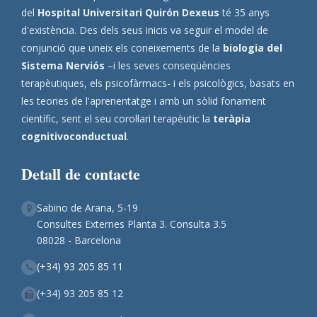
del
Hospital Universitari Quirón Dexeus
té 35 anys
d'existència. Des dels seus inicis va seguir el model de
conjunció que uneix els coneixements de la
biologia del
Sistema Nerviós
–i les seves conseqüències
terapèutiques, els psicofàrmacs- i els psicològics, basats en
les teories de l'aprenentatge i amb un sòlid fonament
científic, sent el seu corol·lari terapèutic la
teràpia
cognitivoconductual
.
Detall de contacte
Sabino de Arana, 5-19
Consultes Externes Planta 3. Consulta 3.5
08028 - Barcelona
(+34) 93 205 85 11
(+34) 93 205 85 12