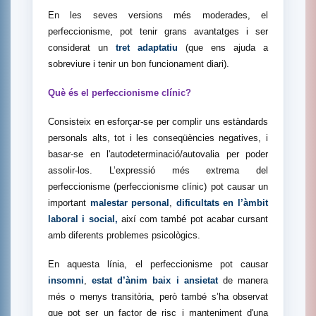
En les seves versions més moderades, el
perfeccionisme, pot tenir grans avantatges i ser
considerat un
tret adaptatiu
(que ens ajuda a
sobreviure i tenir un bon funcionament diari).
Què és el perfeccionisme clínic?
Consisteix en esforçar-se per complir uns estàndards
personals alts, tot i les conseqüències negatives, i
basar-se en l'autodeterminació/autovalia per poder
assolir-los. L’expressió més extrema del
perfeccionisme (perfeccionisme clínic) pot causar un
important
malestar personal
,
dificultats en l’àmbit
laboral
i social,
així com també pot acabar cursant
amb diferents problemes psicològics.
En aquesta línia, el perfeccionisme pot causar
insomni
,
estat d’ànim baix i ansietat
de manera
més o menys transitòria, però també s’ha observat
que pot ser un factor de risc i manteniment d'una