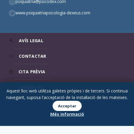
psiquiatria@psicodex.com
www.psiquiatriapsicologia-dexeus.com
AVÍS LEGAL
CONTACTAR
CITA PRÈVIA
URGÈNCIES
Aquest lloc web utilitza galetes pròpies i de tercers. Si continua
navegant, suposa l'acceptació de la instal·lació de les mateixes.
© 2026 Psicodex
Acceptar
Més informació