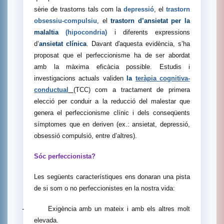
sèrie de trastorns tals com la
depressió
, el
trastorn
obsessiu-compulsiu
, el
trastorn d’ansietat per la
malaltia
(hipocondria)
i diferents expressions
d’
ansietat clínica
. Davant d'aquesta evidència, s’ha
proposat que el perfeccionisme ha de ser abordat
amb la màxima eficàcia possible. Estudis i
investigacions actuals validen
la
teràpia cognitiva-
conductual
(TCC) com a tractament de primera
elecció per conduir a la reducció del malestar que
genera el perfeccionisme clínic i dels conseqüents
símptomes que en deriven (ex.: ansietat, depressió,
obsessió compulsió, entre d’altres).
Sóc perfeccionista?
Les següents característiques ens donaran una pista
de si som o no perfeccionistes en la nostra vida:
-
Exigència amb un mateix i amb els altres molt
elevada.