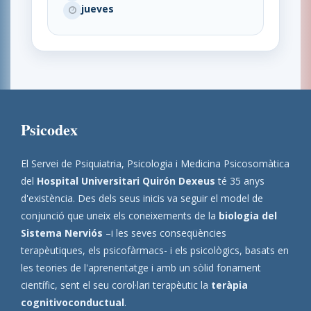
jueves
Psicodex
El Servei de Psiquiatria, Psicologia i Medicina Psicosomàtica
del
Hospital Universitari Quirón Dexeus
té 35 anys
d'existència. Des dels seus inicis va seguir el model de
conjunció que uneix els coneixements de la
biologia del
Sistema Nerviós
–i les seves conseqüències
terapèutiques, els psicofàrmacs- i els psicològics, basats en
les teories de l'aprenentatge i amb un sòlid fonament
científic, sent el seu corol·lari terapèutic la
teràpia
cognitivoconductual
.