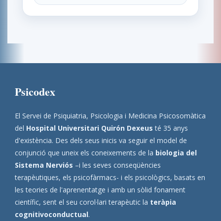
Psicodex
El Servei de Psiquiatria, Psicologia i Medicina Psicosomàtica
del
Hospital Universitari Quirón Dexeus
té 35 anys
d'existència. Des dels seus inicis va seguir el model de
conjunció que uneix els coneixements de la
biologia del
Sistema Nerviós
–i les seves conseqüències
terapèutiques, els psicofàrmacs- i els psicològics, basats en
les teories de l'aprenentatge i amb un sòlid fonament
científic, sent el seu corol·lari terapèutic la
teràpia
cognitivoconductual
.