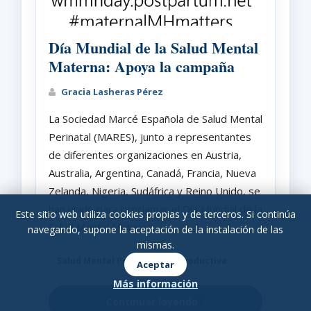
Día Mundial de la Salud Mental
Materna: Apoya la campaña
Gracia Lasheras Pérez
La Sociedad Marcé Española de Salud Mental
Perinatal (MARES), junto a representantes
de diferentes organizaciones en Austria,
Australia, Argentina, Canadá, Francia, Nueva
Zelanda, Nigeria, Sudáfrica y Reino Unido, se
han unido para proclamar el Día Mundial de la
Este sitio web utiliza cookies propias y de terceros. Si continúa
Salud Mental Materna.
navegando, supone la aceptación de la instalación de las
mismas.
Salud Mental Perinatal y Reproductiva
Aceptar
Más información
Continuar leyendo