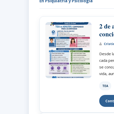
En Psiquiatría y Psicología
2 de 
conci
Cristi
Desde l
cada per
se conoz
vida, au
TEA
Cont