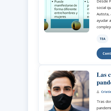
Desde P
social q
Autista,
ayudar a
complejo
TEA
Cont
Las c
pande
Cristi
Tras dos
pandemia