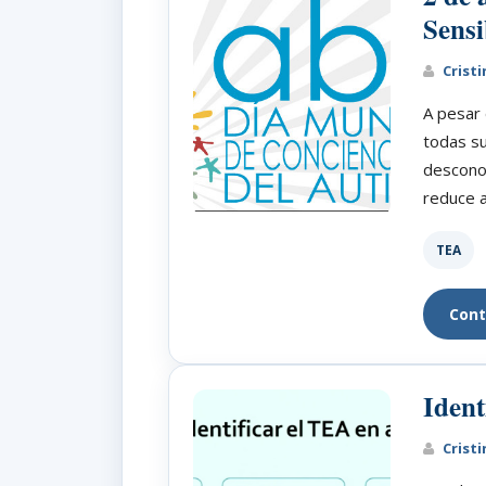
Sensi
Cristi
A pesar 
todas su
descono
reduce a
TEA
Cont
Ident
Cristi