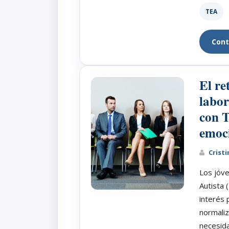
TEA
Cont
El re
labor
con T
emoc
Cristi
Los jóve
Autista 
interés 
normaliz
necesida