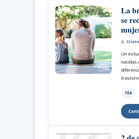
La br
se re
mujer
Cristi
Un estu
nacidas 
diferenc
trastorn
TEA
Cont
2 de 