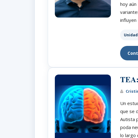
hoy aún 
variante
influyen
Unidad
Cont
TEA:
Cristi
Un estud
que se d
Autista 
poda neu
lo largo 