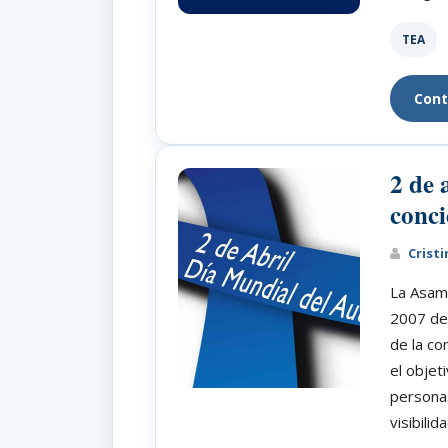
TEA
Cont
2 de 
conci
Cristi
La Asam
2007 dec
de la co
el objet
personas
visibilida