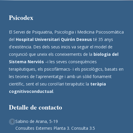
Psicodex
El Servei de Psiquiatria, Psicologia i Medicina Psicosomàtica
del
Hospital Universitari Quirón Dexeus
té 35 anys
d'existència. Des dels seus inicis va seguir el model de
conjunció que uneix els coneixements de la
biologia del
Sistema Nerviós
–i les seves conseqüències
terapèutiques, els psicofàrmacs- i els psicològics, basats en
les teories de l'aprenentatge i amb un sòlid fonament
científic, sent el seu corol·lari terapèutic la
teràpia
cognitivoconductual
.
Detalle de contacto
Sabino de Arana, 5-19
Consultes Externes Planta 3. Consulta 3.5