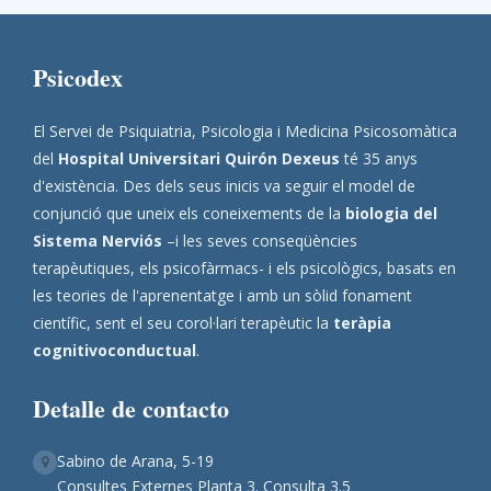
Psicodex
El Servei de Psiquiatria, Psicologia i Medicina Psicosomàtica
del
Hospital Universitari Quirón Dexeus
té 35 anys
d'existència. Des dels seus inicis va seguir el model de
conjunció que uneix els coneixements de la
biologia del
Sistema Nerviós
–i les seves conseqüències
terapèutiques, els psicofàrmacs- i els psicològics, basats en
les teories de l'aprenentatge i amb un sòlid fonament
científic, sent el seu corol·lari terapèutic la
teràpia
cognitivoconductual
.
Detalle de contacto
Sabino de Arana, 5-19
Consultes Externes Planta 3. Consulta 3.5