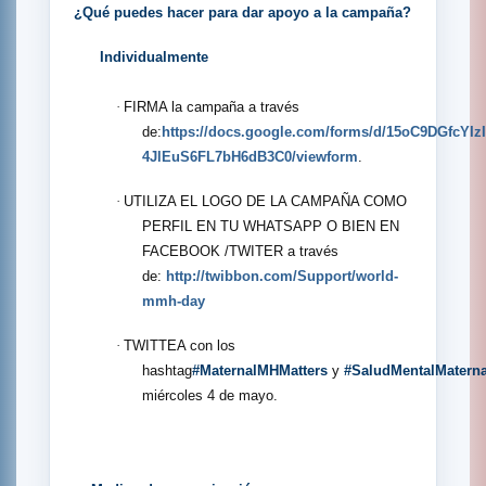
¿Qué puedes hacer para dar apoyo a la campaña?
Individualmente
·
FIRMA la campaña a través
de:
https://docs.google.com/forms/d/15oC9DGfcYI
4JlEuS6FL7bH6dB3C0/viewform
.
·
UTILIZA EL LOGO DE LA CAMPAÑA COMO
PERFIL EN TU WHATSAPP O BIEN EN
FACEBOOK /TWITER a través
de:
http://twibbon.com/Support/world-
mmh-day
·
TWITTEA con los
hashtag
#MaternalMHMatters
y
#SaludMentalMatern
miércoles 4 de mayo.