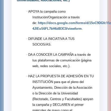
Universidades, Asociaciones, etc.)
·
APOYA la campaña como
Institución/Organización a través
de:
https://docs.google.com/forms/d/15oC9DGfcYI
4JlEuS6FL7bH6dB3C0/viewform
.
·
DIFUNDE LA INICIATIVA A TUS
SOCIOS/AS.
·
DA A CONOCER LA CAMPAÑA a través de
tus plataformas de comunicación (página
web, redes sociales, etc.).
·
HAZ LA PROPUESTA DE ADHESIÓN EN TU
INSTITUCIÓN para que el pleno del
Ayuntamiento, Dirección de la Asociación
o la Dirección de la Universidad
(Rectorado, Centros y Facultades) apoyen
la campaña y DECLAREN el primer
miércoles de mayo como el: