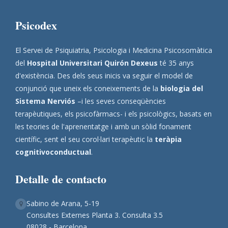
Psicodex
El Servei de Psiquiatria, Psicologia i Medicina Psicosomàtica
del
Hospital Universitari Quirón Dexeus
té 35 anys
d'existència. Des dels seus inicis va seguir el model de
conjunció que uneix els coneixements de la
biologia del
Sistema Nerviós
–i les seves conseqüències
terapèutiques, els psicofàrmacs- i els psicològics, basats en
les teories de l'aprenentatge i amb un sòlid fonament
científic, sent el seu corol·lari terapèutic la
teràpia
cognitivoconductual
.
Detalle de contacto
Sabino de Arana, 5-19
Consultes Externes Planta 3. Consulta 3.5
08028 - Barcelona