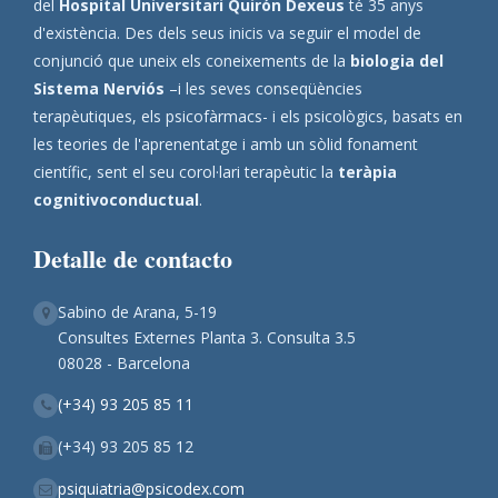
del
Hospital Universitari Quirón Dexeus
té 35 anys
d'existència. Des dels seus inicis va seguir el model de
conjunció que uneix els coneixements de la
biologia del
Sistema Nerviós
–i les seves conseqüències
terapèutiques, els psicofàrmacs- i els psicològics, basats en
les teories de l'aprenentatge i amb un sòlid fonament
científic, sent el seu corol·lari terapèutic la
teràpia
cognitivoconductual
.
Detalle de contacto
Sabino de Arana, 5-19
Consultes Externes Planta 3. Consulta 3.5
08028 - Barcelona
(+34) 93 205 85 11
(+34) 93 205 85 12
psiquiatria@psicodex.com