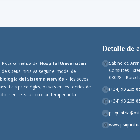
Detalle de 
Sabino de Aran
ina Psicosomàtica del
Hospital Universitari
Consultes Exter
 dels seus inicis va seguir el model de
08028 - Barcel
biologia del Sistema Nerviós
–i les seves
s- i els psicològics, basats en les teories de
(+34) 93 205 8
ic, sent el seu corol·lari terapèutic la
(+34) 93 205 8
psiquiatria@ps
www.psiquiatri