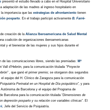
s
presentó el estudio llevado a cabo en el Hospital Universitario
a adaptación de las madres al ingreso hospitalario en
 la importancia que las
estrategias de afrontamiento
tienen
sión posparto
. En el trabajo participó activamente
B. Farré-
 de creación de la
Alianza Iberoamericana de Salud Mental
 una coalición de organizaciones iberoamericanas
al y el bienestar de las mujeres y sus hijos durante el
n de las comunicaciones libres, siendo las premiadas:
Mª
ri Vall d’Hebrón, para la comunicación titulada
"Proyecte
ebrón”
, que ganó el primer premio; se otorgaron dos segundos
 el equipo del H. Clínico de Zaragoza para la comunicación
siquiatría Perinatal en un Hospital de Día psiquiátrico”
, y para
at Autónoma de Barcelona y el equipo del Programa de
c de Barcelona para la comunicación titulada “
Dimensiones de
 depresión posparto y su relación con variables clínicas
”. El
ré
, Jefe del Servicio de Psiquiatría.