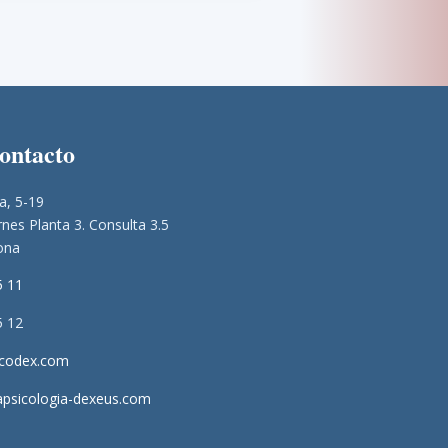
contacto
a, 5-19
nes Planta 3. Consulta 3.5
ona
5 11
5 12
icodex.com
apsicologia-dexeus.com