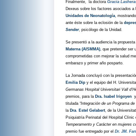
Finalmente,
la doctora
Gracia Lashera
Dexeus sobre los factores asociados a l
Unidades de Neonatología
, mostrando
ante éste sobre la eclosión de la
depre
Sender
, psicólogo de la Unidad.
Se presentó a la audiencia la propuesta
Materna (AISMMA)
, que pretender ser
comprometidas con mejorar la salud ment
embarazo y primer año posparto.
La Jornada concluyó con la presentació
Emilia Dip
y el equipo del H. Universita
Germanas Hospital Universitari Vall d’H
premios, para la
Dra. Isabel Irigoyen
y
titulada
“Integración de un Programa de P
la
Dra
.
Estel Gelabert
, de la Universit
Psiquiatría Perinatal del Hospital Clíni
Temperamento y Carácter en mujeres con
premio fue entregado por el
Dr. JM. Far