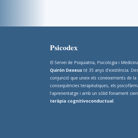
Psicodex
El Servei de Psiquiatria, Psicologia i Medic
Quirón Dexeus
té 35 anys d'existència. Des
conjunció que uneix els coneixements de la
conseqüències terapèutiques, els psicofàrmac
l'aprenentatge i amb un sòlid fonament científ
teràpia cognitivoconductual
.