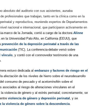
no absoluto del auditorio con sus asistentes, aunaba
de profesionales que trabajan, tanto en la clínica como en la
 perinatal y reproductiva, reuniendo expertos de Departamentos
 nivel nacional e internacional, que participaron activamente en
ia-marco de la Jornada, corrió a cargo de la doctora
Alinne
 en la Universidad Palo Alto, en California (EEUU), que
la
prevención de la depresión perinatal a través de las
comunicación
(TIC). La conferencia-debate versó sobre
l vínculo
, y contó con el conmovedor testimonio de una
o.
imera estuvo dedicada al
embarazo y factores de riesgo en el
a afectación de los niveles de hierro sobre el neurodesarrollo
al del consumo de pescado y el acetominofén sobre el
es asociados al riesgo de alteraciones vinculares en el
la violencia de género y al estrés perinatal; concretamente, se
 entre
violencia de género y depresión perinatal
, y se
e la violencia de género sobre la descendencia
.