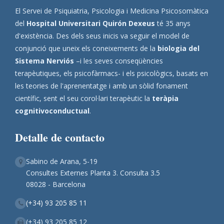
El Servei de Psiquiatria, Psicologia i Medicina Psicosomàtica
del
Hospital Universitari Quirón Dexeus
té 35 anys
d'existència. Des dels seus inicis va seguir el model de
conjunció que uneix els coneixements de la
biologia del
Sistema Nerviós
–i les seves conseqüències
terapèutiques, els psicofàrmacs- i els psicològics, basats en
les teories de l'aprenentatge i amb un sòlid fonament
científic, sent el seu corol·lari terapèutic la
teràpia
cognitivoconductual
.
Detalle de contacto
Sabino de Arana, 5-19
Consultes Externes Planta 3. Consulta 3.5
08028 - Barcelona
(+34) 93 205 85 11
(+34) 93 205 85 12