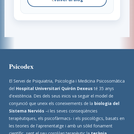
Psicodex
El Servei de Psiquiatria, Psicologia i Medicina Psicosomàtica
del
Hospital Universitari Quirón Dexeus
té 35 anys
d'existència. Des dels seus inicis va seguir el model de
conjunció que uneix els coneixements de la
biologia del
Sistema Nerviós
–i les seves conseqüències
terapèutiques, els psicofàrmacs- i els psicològics, basats en
les teories de l'aprenentatge i amb un sòlid fonament
científic, sent el seu corol·lari terapèutic la
teràpia