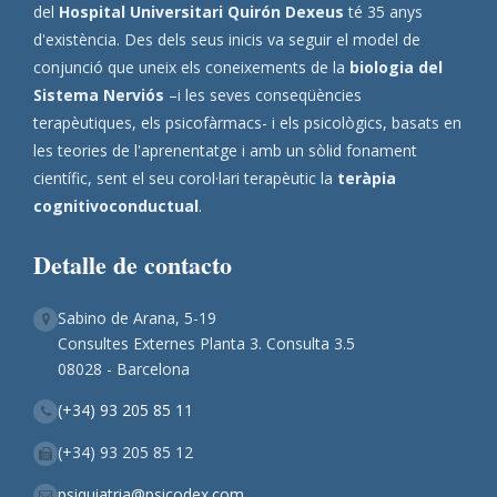
del
Hospital Universitari Quirón Dexeus
té 35 anys
d'existència. Des dels seus inicis va seguir el model de
conjunció que uneix els coneixements de la
biologia del
Sistema Nerviós
–i les seves conseqüències
terapèutiques, els psicofàrmacs- i els psicològics, basats en
les teories de l'aprenentatge i amb un sòlid fonament
científic, sent el seu corol·lari terapèutic la
teràpia
cognitivoconductual
.
Detalle de contacto
Sabino de Arana, 5-19
Consultes Externes Planta 3. Consulta 3.5
08028 - Barcelona
(+34) 93 205 85 11
(+34) 93 205 85 12
psiquiatria@psicodex.com