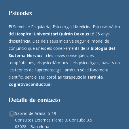
Psicodex
El Servei de Psiquiatria, Psicologia i Medicina Psicosomàtica
del
Hospital Universitari Quirón Dexeus
té 35 anys
d'existència. Des dels seus inicis va seguir el model de
conjunció que uneix els coneixements de la
biologia del
Sistema Nerviós
–i les seves conseqüències
terapèutiques, els psicofàrmacs- i els psicològics, basats en
les teories de l'aprenentatge i amb un sòlid fonament
científic, sent el seu corol·lari terapèutic la
teràpia
cognitivoconductual
.
Detalle de contacto
Sabino de Arana, 5-19
Consultes Externes Planta 3. Consulta 3.5
08028 - Barcelona