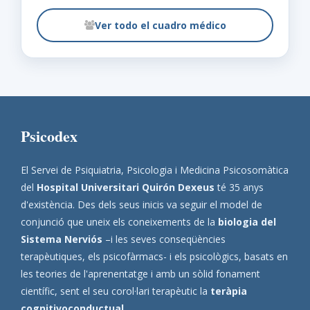
Ver todo el cuadro médico
Psicodex
El Servei de Psiquiatria, Psicologia i Medicina Psicosomàtica
del
Hospital Universitari Quirón Dexeus
té 35 anys
d'existència. Des dels seus inicis va seguir el model de
conjunció que uneix els coneixements de la
biologia del
Sistema Nerviós
–i les seves conseqüències
terapèutiques, els psicofàrmacs- i els psicològics, basats en
les teories de l'aprenentatge i amb un sòlid fonament
científic, sent el seu corol·lari terapèutic la
teràpia
cognitivoconductual
.