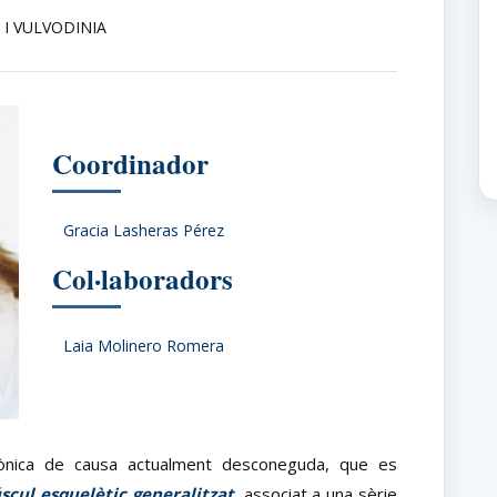
 I VULVODINIA
Coordinador
Gracia Lasheras Pérez
Col·laboradors
Laia Molinero Romera
crònica de causa actualment desconeguda, que es
scul esquelètic generalitzat
, associat a una sèrie