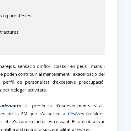
s o parestèsies
tractures
marejos, sensació d'inflor, coïssor en peus i mans i
mbé poden contribuir al manteniment i exacerbació del
perfil de personalitat d'excessiva preocupació,
s per delegar activitats.
cadenants
, la presència d'esdeveniments vitals
omes de la FM que s'associen a
l'estrès
(cefalees
 percebre's com un factor estressant. Es pot observar
 malaltia amb una alta susceptibilitat a l'estrès.