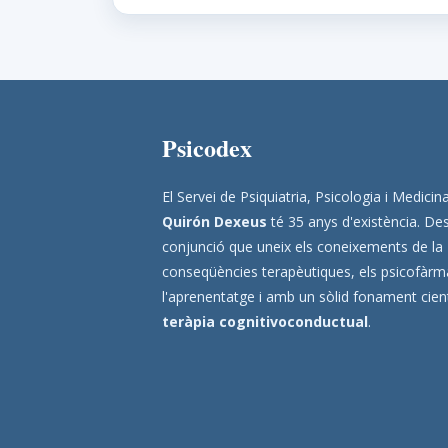
Psicodex
El Servei de Psiquiatria, Psicologia i Medic
Quirón Dexeus
té 35 anys d'existència. Des
conjunció que uneix els coneixements de la
conseqüències terapèutiques, els psicofàrmac
l'aprenentatge i amb un sòlid fonament científ
teràpia cognitivoconductual
.