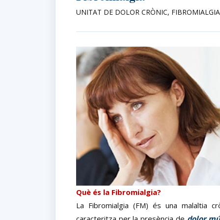
UNITAT DE DOLOR CRÒNIC, FIBROMIALGIA
Què és la Fibromialgia?
La Fibromialgia (FM) és una malaltia 
caracteritza per la presència de
dolor mú