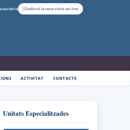
siquiatria
Sol·liciti la seva visita on-line
CIONS
ACTIVITAT
CONTACTE
Unitats Especialitzades