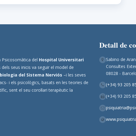
Detall de c
Sabino de Aran
ina Psicosomàtica del
Hospital Universitari
Consultes Exter
 dels seus inicis va seguir el model de
08028 - Barcel
biologia del Sistema Nerviós
–i les seves
s- i els psicològics, basats en les teories de
(+34) 93 205 8
ic, sent el seu corol·lari terapèutic la
(+34) 93 205 8
psiquiatria@ps
www.psiquiatri