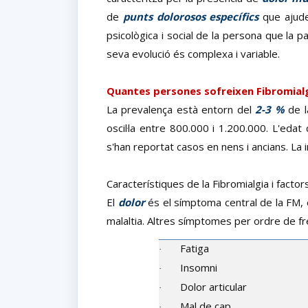
de
punts dolorosos específics
que ajuden
psicològica i social de la persona que la pa
seva evolució és complexa i variable.
Quantes persones sofreixen Fibromial
La prevalença està entorn del
2-3 %
de l
oscil·la entre 800.000 i 1.200.000. L'edat 
s'han reportat casos en nens i ancians. La 
Característiques de la Fibromialgia i factor
El
dolor
és el símptoma central de la FM, 
malaltia. Altres símptomes per ordre de fr
Fatiga
·
Insomni
·
Dolor articular
·
Mal de cap
·