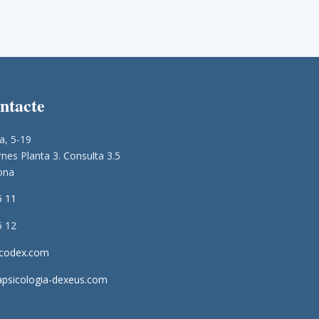
ontacte
a, 5-19
nes Planta 3. Consulta 3.5
ona
5 11
5 12
icodex.com
apsicologia-dexeus.com