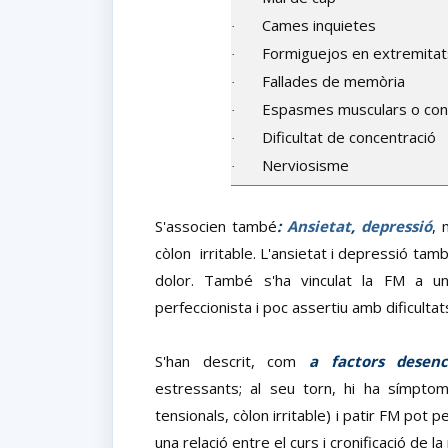
Cames inquietes
·
Formiguejos en extremitat
·
Fallades de memòria
·
Espasmes musculars o con
·
Dificultat de concentració
·
Nerviosisme
·
S'associen també
:
Ansietat
,
depressió
, 
còlon
irritable. L'ansietat i depressió ta
dolor. També s'ha vinculat la FM a un 
perfeccionista i poc assertiu amb dificultat
S'han descrit, com
a factors desen
estressants; al seu torn, hi ha símpt
tensionals, còlon irritable) i patir FM pot
una relació entre el curs i cronificació de la