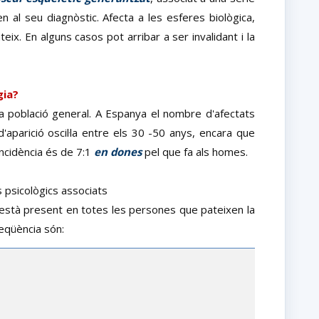
 al seu diagnòstic. Afecta a les esferes biològica,
teix. En alguns casos pot arribar a ser invalidant i la
gia?
a població general. A Espanya el nombre d'afectats
d'aparició oscil·la entre els 30 -50 anys, encara que
incidència és de 7:1
en dones
pel que fa als homes.
s psicològics associats
està present en totes les persones que pateixen la
eqüència són: