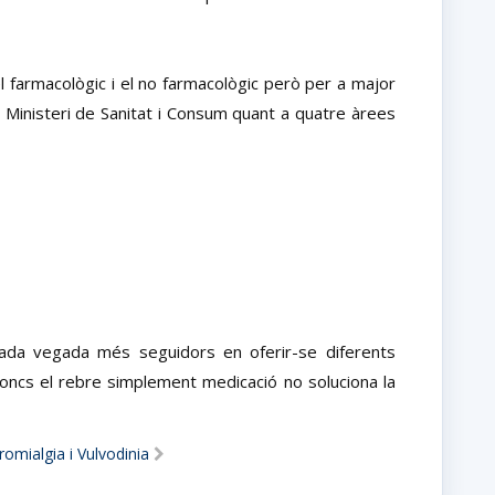
l farmacològic i el no farmacològic però per a major
l Ministeri de Sanitat i Consum quant a quatre àrees
 cada vegada més seguidors en oferir-se diferents
 doncs el rebre simplement medicació no soluciona la
ibromialgia i Vulvodinia