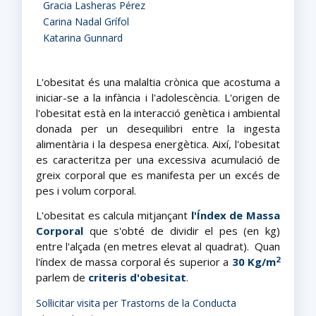
Gracia Lasheras Pérez
Carina Nadal Grífol
Katarina Gunnard
L'obesitat és una malaltia crònica que acostuma a
iniciar-se a la infància i l'adolescència. L'origen de
l'obesitat està en la interacció genètica i ambiental
donada per un desequilibri entre la ingesta
alimentària i la despesa energètica. Així, l'obesitat
es caracteritza per una excessiva acumulació de
greix corporal que es manifesta per un excés de
pes i volum corporal.
L'obesitat es calcula mitjançant
l'Índex de Massa
Corporal
que s'obté de dividir el pes (en kg)
entre l'alçada (en metres elevat al quadrat).
Quan
2
l'índex de massa corporal és superior a
30 Kg/m
parlem de
criteris d'obesitat
.
Sol·licitar visita per Trastorns de la Conducta