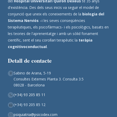
del
Hospital Universitari Quirón Dexeus
té 35 anys
d'existència. Des dels seus inicis va seguir el model de
conjunció que uneix els coneixements de la
biologia del
Sistema Nerviós
–i les seves conseqüències
terapèutiques, els psicofàrmacs- i els psicològics, basats en
les teories de l'aprenentatge i amb un sòlid fonament
científic, sent el seu corol·lari terapèutic la
teràpia
cognitivoconductual
.
Detall de contacte
Sabino de Arana, 5-19
Consultes Externes Planta 3. Consulta 3.5
08028 - Barcelona
(+34) 93 205 85 11
(+34) 93 205 85 12
psiquiatria@psicodex.com