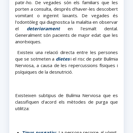
patir-ho. De vegades són els familiars que les
porten a consulta, després d'haver-les descobert
vomitant o ingerint laxants. De vegades és
l'odontòleg qui diagnostica la malaltia en observar
el
deteriorament
en l'esmalt dental.
Generalment són pacients de major edat que les
anorèxiques.
Existeix una relació directa entre les persones
que se sotmeten a
dietes
i el risc de patir Bulímia
Nerviosa, a causa de les repercussions físiques i
psíquiques de la desnutrició.
Existeixen subtipus de Bulímia Nerviosa que es
classifiquen d'acord els mètodes de purga que
utilitza:
Tipus purgatiu:
La persona recorre al vòmit,