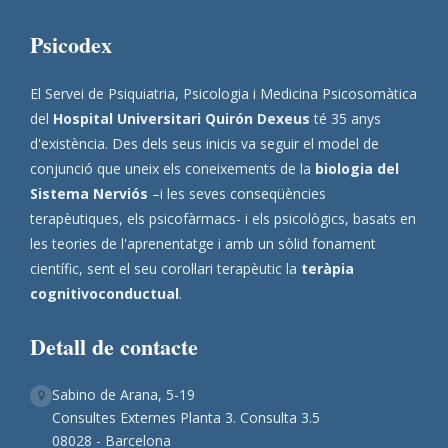
Psicodex
El Servei de Psiquiatria, Psicologia i Medicina Psicosomàtica
del
Hospital Universitari Quirón Dexeus
té 35 anys
d'existència. Des dels seus inicis va seguir el model de
conjunció que uneix els coneixements de la
biologia del
Sistema Nerviós
–i les seves conseqüències
terapèutiques, els psicofàrmacs- i els psicològics, basats en
les teories de l'aprenentatge i amb un sòlid fonament
científic, sent el seu corol·lari terapèutic la
teràpia
cognitivoconductual
.
Detall de contacte
Sabino de Arana, 5-19
Consultes Externes Planta 3. Consulta 3.5
08028 - Barcelona