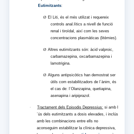
Eutimitzants
:
Ø
El Liti, és el més utilizat i requereix
controls anal.lítics a nivell de funció
renal i tiroïdal, així com les seves
concentracions plasmàticas (litèmies).
Ø
Altres eutimitzants són: àcid valproic,
carbamazepina, oxcarbamazepina i
lamotrigina.
Ø
Alguns antipsicòtics han demostrat ser
útils com estabilitzadors de l´ànim, és
el cas de: l´Olanzapina, quetiapina,
asenapina i aripiprazol.
·
Tractament dels Episodis Depressius:
si amb l
´ús dels eutimitzants a dosis elevades, i inclús
amb les combinacions entre ells no
aconseguim estabilitzar la clínica depressiva,