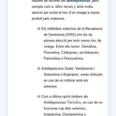
haurem de recórrer als
antidepressius
, però
sempre com a
últim recurs y amb molta
atenció per evitar el risc d´un viratge a mania
produït pels mateixos.
Ø
Els inhibidors selectius de la Recaptació
de Serotonina (ISRS) són els de
primera elecció per tenir menor risc de
viratge. Entre ells tenim: Sertralina,
Fluoxetina, Citalopram, escitalopram,
Paroxetina o Fluvoxamina.
Ø
Antidepressius Duals, Venlafaxina i
Duloxetina o Bupropion, seran utilitzats
en cas de no millorar amb els
anteriors.
Ø
Com a última opció tindrem als
Antidepressius Tricíclics, en cas de no
funcionar cap dels anteriors,
Imipramina, Clomipramina o