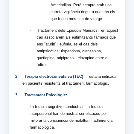
Amitriptilina. Però sempre amb una
estreta vigilància degut a que són els
que tenen més risc de viratge.
·
Tractament dels Episodis Maníacs:
en aquest
cas associarem als eutimitzants fàrmacs que
ens “aturin” l´euforia, és el cas dels
antipsicòtics: risperidona, olanzapina,
quetiapina, aripiprazol i clozapina entre d
´altres.
2.
Terapia electroconvulsiva (TEC) :
estaria indicada
en pacients resistents al tractament farmacològic.
3.
Tractament Psicològic:
La terapia cognitivo conductual i la terapia
interpersonal han demostrat ser eficaços per
millorar la consciència de malaltia i l´adherència
farmacològica.