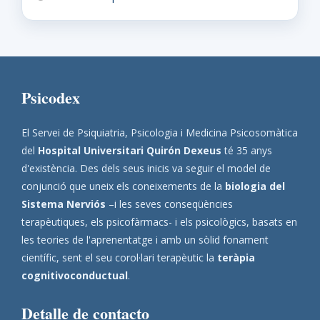
Psicodex
El Servei de Psiquiatria, Psicologia i Medicina Psicosomàtica
del
Hospital Universitari Quirón Dexeus
té 35 anys
d'existència. Des dels seus inicis va seguir el model de
conjunció que uneix els coneixements de la
biologia del
Sistema Nerviós
–i les seves conseqüències
terapèutiques, els psicofàrmacs- i els psicològics, basats en
les teories de l'aprenentatge i amb un sòlid fonament
científic, sent el seu corol·lari terapèutic la
teràpia
cognitivoconductual
.
Detalle de contacto