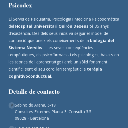
Psicodex
El Servei de Psiquiatria, Psicologia i Medicina Psicosomàtica
del
Hospital Universitari Quirón Dexeus
té 35 anys
d'existència. Des dels seus inicis va seguir el model de
conjunció que uneix els coneixements de la
biologia del
Sistema Nerviós
–i les seves conseqüències
terapèutiques, els psicofàrmacs- i els psicològics, basats en
les teories de l'aprenentatge i amb un sòlid fonament
científic, sent el seu corol·lari terapèutic la
teràpia
cognitivoconductual
.
Detalle de contacto
Sabino de Arana, 5-19
Consultes Externes Planta 3. Consulta 3.5
08028 - Barcelona