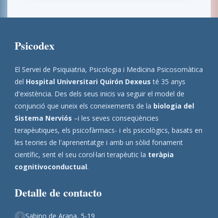
Psicodex
El Servei de Psiquiatria, Psicologia i Medicina Psicosomàtica
del
Hospital Universitari Quirón Dexeus
té 35 anys
d'existència. Des dels seus inicis va seguir el model de
conjunció que uneix els coneixements de la
biologia del
Sistema Nerviós
–i les seves conseqüències
terapèutiques, els psicofàrmacs- i els psicològics, basats en
les teories de l'aprenentatge i amb un sòlid fonament
científic, sent el seu corol·lari terapèutic la
teràpia
cognitivoconductual
.
Detalle de contacto
Sabino de Arana, 5-19