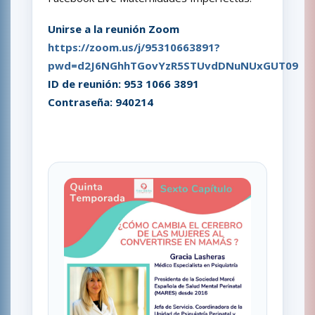
Unirse a la reunión Zoom
https://zoom.us/j/95310663891?
pwd=d2J6NGhhTGovYzR5STUvdDNuNUxGUT09
ID de reunión: 953 1066 3891
Contraseña: 940214