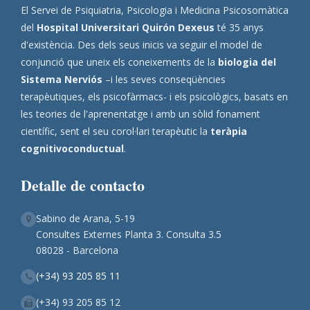
El Servei de Psiquiatria, Psicologia i Medicina Psicosomàtica
del
Hospital Universitari Quirón Dexeus
té 35 anys
d'existència. Des dels seus inicis va seguir el model de
conjunció que uneix els coneixements de la
biologia del
Sistema Nerviós
–i les seves conseqüències
terapèutiques, els psicofàrmacs- i els psicològics, basats en
les teories de l'aprenentatge i amb un sòlid fonament
científic, sent el seu corol·lari terapèutic la
teràpia
cognitivoconductual
.
Detalle de contacto
Sabino de Arana, 5-19
Consultes Externes Planta 3. Consulta 3.5
08028 - Barcelona
(+34) 93 205 85 11
(+34) 93 205 85 12