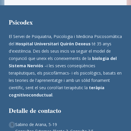
Psicodex
El Servei de Psiquiatria, Psicologia i Medicina Psicosomàtica
del
Hospital Universitari Quirón Dexeus
té 35 anys
d'existència. Des dels seus inicis va seguir el model de
conjunció que uneix els coneixements de la
biologia del
Sistema Nerviós
–i les seves conseqüències
terapèutiques, els psicofàrmacs- i els psicològics, basats en
les teories de l'aprenentatge i amb un sòlid fonament
científic, sent el seu corol·lari terapèutic la
teràpia
cognitivoconductual
.
Detalle de contacto
Sabino de Arana, 5-19