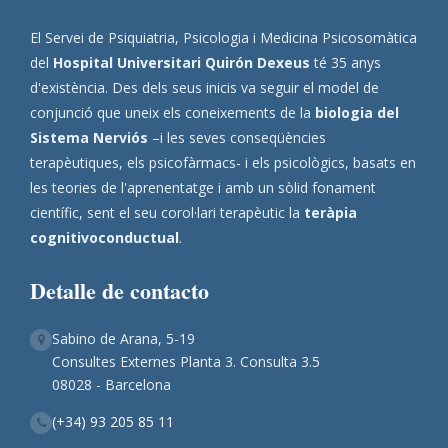
El Servei de Psiquiatria, Psicologia i Medicina Psicosomàtica
del
Hospital Universitari Quirón Dexeus
té 35 anys
d'existència. Des dels seus inicis va seguir el model de
conjunció que uneix els coneixements de la
biologia del
Sistema Nerviós
–i les seves conseqüències
terapèutiques, els psicofàrmacs- i els psicològics, basats en
les teories de l'aprenentatge i amb un sòlid fonament
científic, sent el seu corol·lari terapèutic la
teràpia
cognitivoconductual
.
Detalle de contacto
Sabino de Arana, 5-19
Consultes Externes Planta 3. Consulta 3.5
08028 - Barcelona
(+34) 93 205 85 11