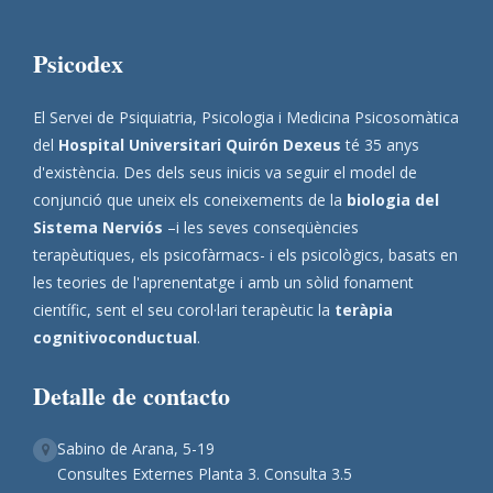
Psicodex
El Servei de Psiquiatria, Psicologia i Medicina Psicosomàtica
del
Hospital Universitari Quirón Dexeus
té 35 anys
d'existència. Des dels seus inicis va seguir el model de
conjunció que uneix els coneixements de la
biologia del
Sistema Nerviós
–i les seves conseqüències
terapèutiques, els psicofàrmacs- i els psicològics, basats en
les teories de l'aprenentatge i amb un sòlid fonament
científic, sent el seu corol·lari terapèutic la
teràpia
cognitivoconductual
.
Detalle de contacto
Sabino de Arana, 5-19
Consultes Externes Planta 3. Consulta 3.5