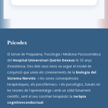
Psicodex
El Servei de Psiquiatria, Psicologia i Medicina Psicosomàtica
del
Hospital Universitari Quirón Dexeus
té 35 anys
d'existència. Des dels seus inicis va seguir el model de
conjunció que uneix els coneixements de la
biologia del
Sistema Nerviós
–i les seves conseqüències
terapèutiques, els psicofàrmacs- i els psicològics, basats en
les teories de l'aprenentatge i amb un sòlid fonament
científic, sent el seu corol·lari terapèutic la
teràpia
cognitivoconductual
.