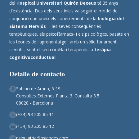
del
Hospital Universitari Quirón Dexeus
té 35 anys
d'existència. Des dels seus inicis va seguir el model de
conjunció que uneix els coneixements de la
biologia del
Sistema Nerviós
–i les seves conseqüències
terapèutiques, els psicofàrmacs- i els psicològics, basats en
les teories de l'aprenentatge i amb un sòlid fonament
científic, sent el seu corol·lari terapèutic la
teràpia
cognitivoconductual
.
Detalle de contacto
Sabino de Arana, 5-19
Consultes Externes Planta 3. Consulta 3.5
08028 - Barcelona
(+34) 93 205 85 11
(+34) 93 205 85 12
psiquiatria@psicodex.com